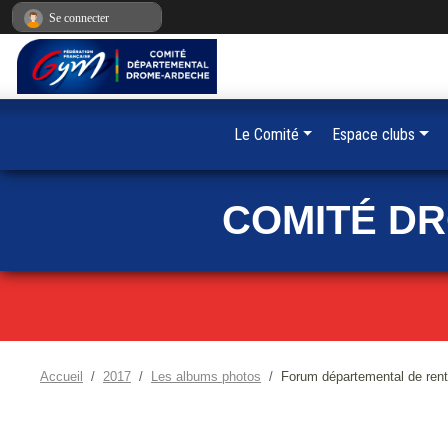
Panneau de gestion des cookies
Se connecter
Le Comité
Espace clubs
COMITÉ D
Accueil
2017
Les albums photos
Forum départemental de rent