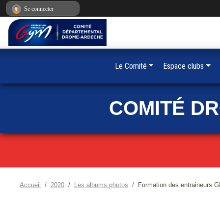
Panneau de gestion des cookies
Se connecter
Le Comité
Espace clubs
COMITÉ D
Accueil
2020
Les albums photos
Formation des entraineurs 